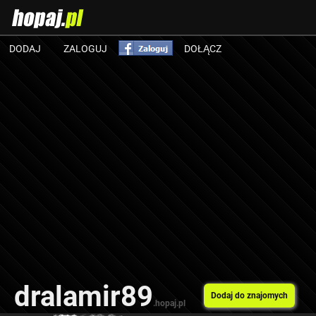
DODAJ
ZALOGUJ
DOŁĄCZ
dralamir89
Dodaj do znajomych
.hopaj.pl